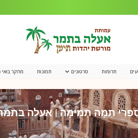
עים
תרומות
סרטונים
תמונות
מחקר בואי ת
ַפְּרִי תַמָּה תְמִימָה | אעלה בתמר