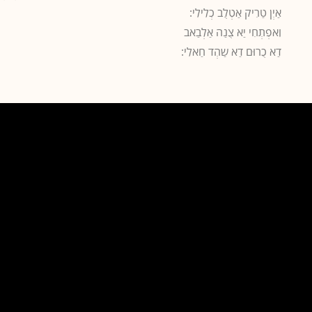
אַיְן טַרִיק אַטְלֻב כְלִילִי:
וִאפְתְחִי יַא צֻנַה אַלְבַאב
דַא כֻרוּם דַא שַהְד חַאלִי: