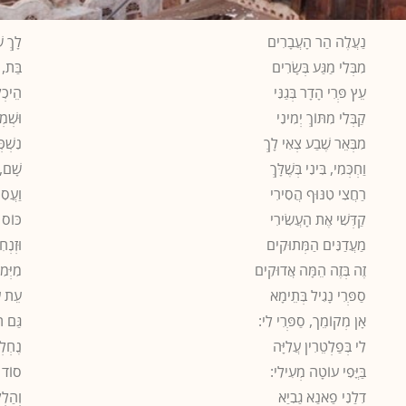
נַעֲלֶה הַר הָעֲבָרִים
לָךְ ש
מִבְּלִי מַגַּע בְּשָׂרִים
בַּת, ו
עֵץ פְּרִי הָדָר בְּגַנִּי
הֵיכְל
קַבְּלִי מִתּוֹךְ יְמִינִי
וּשְׁמ
מִבְּאֵר שֶׁבַע צְאִי לָךְ
נִשְׁכ
וַחְכְּמִי, בִּינִי בְּשֶׁלָּךְ
שָׁם, 
רַחֲצִי טִנּוּף הֲסִירִי
וַעֲסִי
קַדְּשִׁי אֶת הָעֲשִׂירִי
כּוֹס 
מַעֲדַנִּים הַמְּתוּקִים
וּזְנְח
זֶה בְּזֶה הֵמָּה אֲדוּקִים
מִיְּמ
סַפְּרִי נָגִיל בְּתֵימָא
עֵת ע
אָן מְקוֹמֵך, סַפְּרִי לִי:
גַּם תּ
לִי בְּפַלְטֵרִין עֲלִיָּה
נֶחְלְ
בַּיֳּפִי עוֹטָה מְעִילִי:
סוֹד מ
דִלַנִי פַאנַא גַבִיַא
וְהַלְל