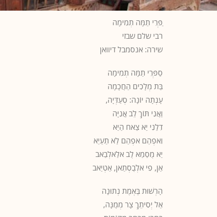
ַפְּרִי תַמָּה תְמִימָה
רבי שלם שבזי
שירה: אנסמבל דיוואן
סַפְּרִי תַמָּה תְמִימָה
בַּת מְלָכִים הַחֲכָמָה
עָנְתָה יוֹנָה: סְעַדְּיָה,
וַאֲנִי תּוֹךְ לֵב אֳנִיָּה
דִלַנִי יַא צַאח הַיַא
וִאפְהַם אפְהַם לַא תַעַיַא
יַא מֻסַמַא לֻב אלַאלְבַאב
אַן, פִי אלְבֻסְתַאן, אַטְיַאב
הָרְשׁוּת בֶּאְמֶת נְתוּנָה
אַל יְסִיתֵךְ צָר מְמֻנָּה,