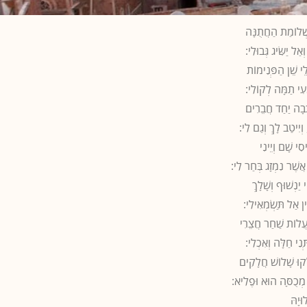
ְׁלוֹמַת הַחֲתֻנָּה
ְאַל יַשִּׂיג גְּבוּלִי:
ֵי שֵׁן הַפְּנִימוֹת
ְעִי תַמָּה לְקוֹלִי:
ְּבָה יַחַד חֲבֵרִים
וְיִיטַב לָךְ וְגַם לִי:
סִי שָׁם וְיֵינִי
אֲשֶׁר נִמְזָג בְּחַר לִי:
ִי יַנְשׁוּף וְשָׁלָךְ
ִין אַל תַּשְׂמְאִילִי:
ֲלוֹת שַׁחַר חֲצֵרִי
ְנִי חַלָּה וְאִכְלִי:
קוּ שָׁלוֹשׁ חֲלָקִים
ְכֻסָּה הוּא וּפֶלִיא:
וּיָהּ