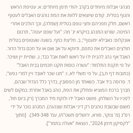
מנהגי אבלות מיוחדים בקרב יהודי תימן מיוחדים: א. עטיפת הראש
והגוף בטלית. קודם שיוצאים ללוות את המת נוהגים האבלים לעטוף
ראשם, חלק מפניהם וחצי גופם בטלית (שמלה), וכך הולכים אחרי
המיטה. שורש המנהג בויקרא יג' מה: "ועל שפם יעטה", תרגום
אונקלוס: כאבילא יתעטף"; ב. חליצת כתף. בשעה שעטופים בטלית
חולצים האבלים את כתפם, ודווקא על אב ואֵם או על חכם גדול הדור.
האבל אף נהג להניח ידו על ראשו לאות אבל כבד; ג. שתיית יין ושיכר.
על פי תקנת התלמוד: "עשרה כוסות תקנו חכמים בבית האבל"
(כתובות דף ח,ב), על פי משלי לא, ו: "תנו שכר לאובד ויין למרי נפש";
ד. פרוסה ביד אבל. כשאחד מן המסובין, בדרך כלל הגדול שבהם,
מברך ברכת המוציא ומחלק את הפת, נוהג באבל אחרת: במקום לשים
לפניו על השולחן, פושט האבל ידו ולוקח מיד המברך (רק ביום חול,
משום שבשבת נוהגים רק דיני אבלות שצנעה). המנהג נזכר על ידי
רס"ג (מ' צוקר, סורא, ירושלים תשט"ו/ז, עמ' 349-348). [מתוך
"לקסיקון תימן 2024", הוצאת "אעלה בתמר"].