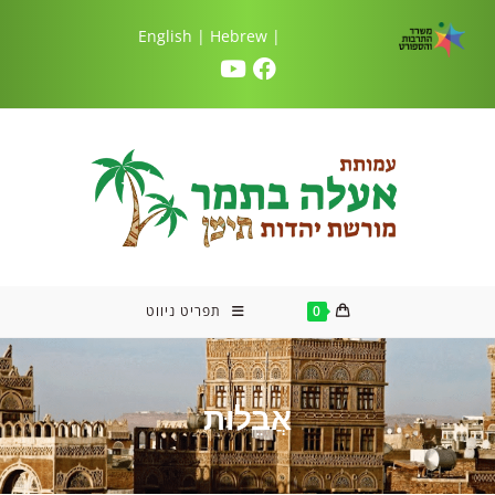
|
Hebrew
| English
0
תפריט ניווט
אֲבֵלוּת